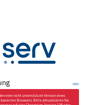
ung
Hilfe
den eine nicht unterstützte Version eines
asierten Browsers. Bitte aktualisieren Sie
rowser auf eine Chromium-Version 138 oder