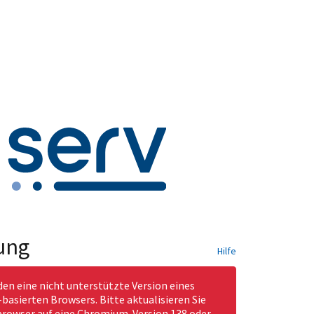
ung
Hilfe
den eine nicht unterstützte Version eines
asierten Browsers. Bitte aktualisieren Sie
rowser auf eine Chromium-Version 138 oder